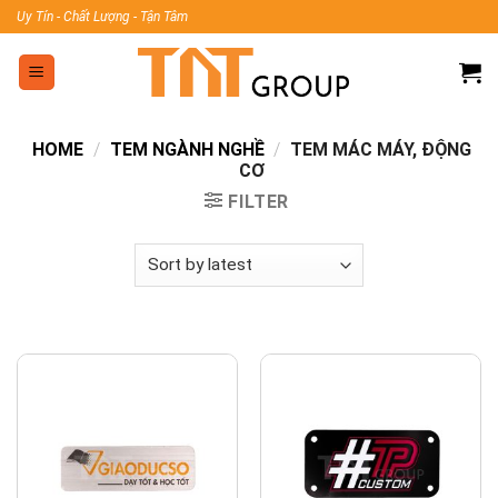
Skip
Uy Tín - Chất Lượng - Tận Tâm
to
content
HOME
/
TEM NGÀNH NGHỀ
/
TEM MÁC MÁY, ĐỘNG
CƠ
FILTER