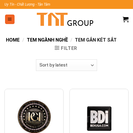
Skip
Uy Tín - Chất Lượng - Tận Tâm
to
content
HOME
/
TEM NGÀNH NGHỀ
/
TEM GẮN KÉT SẮT
FILTER