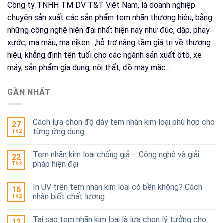
Blog
(72)
Khác
(7)
Tem đồng
(2)
Tem hợp kim
(1)
Tem inox
(1)
Tem ngành nghề
(1)
Tem nhôm
(5)
Tem nhựa
(3)
LƯU TRỮ
Tháng 2 2026
(6)