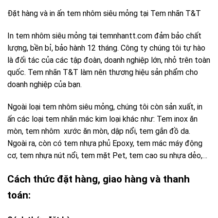
– Miễn phí ship toàn quốc.
Lưu ý:
– Nhận làm tem nhôm siêu mỏng số lượng tối thiểu 500
chiếc.
– Số lượng càng nhiều giá càng rẻ.
– Bảo hành 12 tháng.
CÔNG TY TNHH TM DV T&T VIỆT NAM
Địa chỉ : B18, KDC Tân Thuận Nam, Đường Phú Thuận,
Phường Phú Thuận, Quận 7, Thành Phố Hồ Chí Minh
Hotline: 09090 350 650
Gmail: info@nhanmactt.com
Webiste: www.temnhantt.com