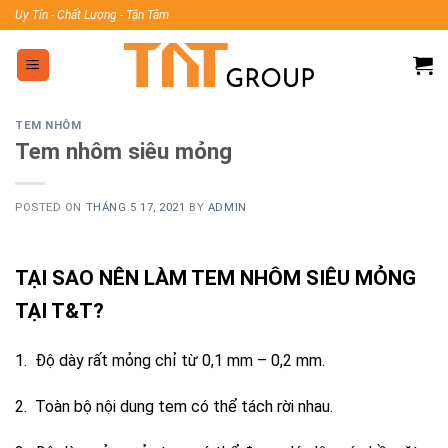
Skip
Uy Tín - Chất Lượng - Tận Tâm
to
content
TEM NHÔM
Tem nhôm siêu mỏng
POSTED ON
THÁNG 5 17, 2021
BY
ADMIN
TẠI SAO NÊN LÀM TEM NHÔM SIÊU MỎNG
TẠI T&T?
1. Độ dày rất mỏng chỉ từ 0,1 mm – 0,2 mm.
2. Toàn bộ nội dung tem có thể tách rời nhau.