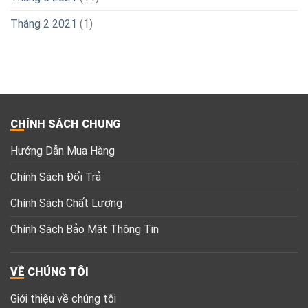
Tem Nội Thất
Tem Nhãn Rượu
Tem Nhựa
Tem Hợp Kim
THỜI GIAN HOẠT ĐỘNG
Hotline hỗ trợ khách hàng
Bán hàng: (8:30 - 21:00)
Hotline
: 0909 350 650
Góp ý, khiếu nại: (8:30 - 21:00)
Hotline
: 0909 877 933
Nhãn Mác Kim Loại TNT Group