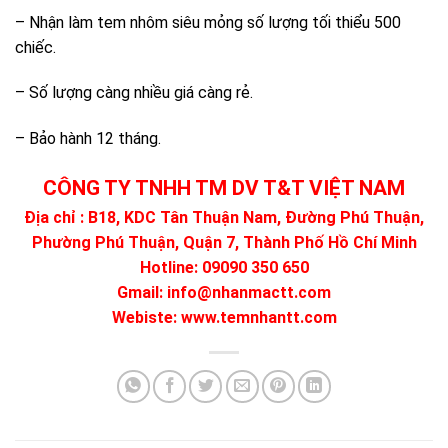
Tên
*
Email
*
Trang web
Lưu tên của tôi, email, và trang web trong trình
duyệt này cho lần bình luận kế tiếp của tôi.