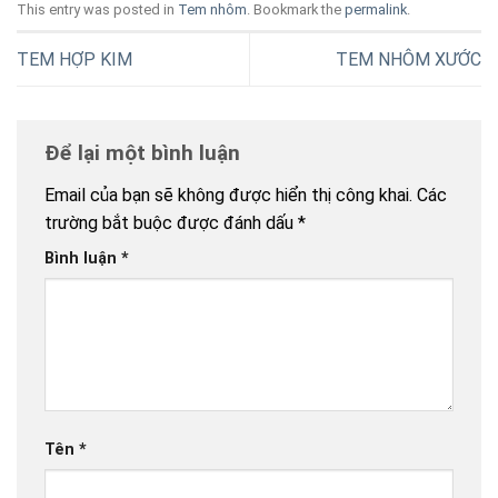
ABOUT
Công ty TNHH TM DV T&T Việt Nam, là doanh nghiệp
chuyên sản xuất các sản phẩm tem nhãn thương hiệu, bằng
những công nghệ hiện đại nhất hiện nay như đúc, dập, phay
xước, mạ màu, mạ niken…,hỗ trợ nâng tầm giá trị về thương
hiệu, khẳng định tên tuổi cho các ngành sản xuất ôtô, xe
máy, sản phẩm gia dụng, nội thất, đồ may mặc…
GẦN NHẤT
Cách lựa chọn độ dày tem nhãn kim loại phù hợp cho
27
từng ứng dụng
Th2
Tem nhãn kim loại chống giả – Công nghệ và giải
22
pháp hiện đại
Th2