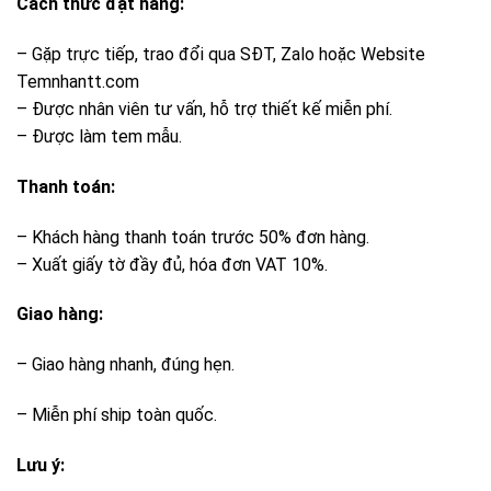
This entry was posted in
Tem nhôm
. Bookmark the
permalink
.
TEM HỢP KIM
TEM NHÔM XƯỚC
Để lại một bình luận
Email của bạn sẽ không được hiển thị công khai.
Các
trường bắt buộc được đánh dấu
*
Bình luận
*