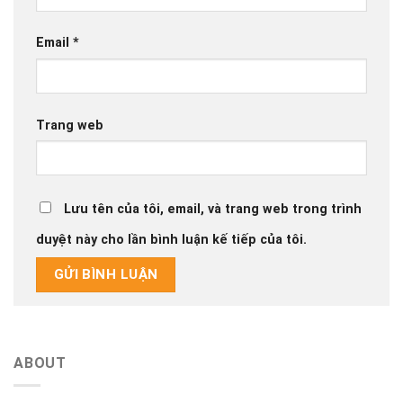
In UV trên tem nhãn kim loại có bền không? Cách
16
nhận biết chất lượng
Th2
Tại sao tem nhãn kim loại là lựa chọn lý tưởng cho
12
các sản phẩm ngoài trời?
Th2
Cách tối ưu chi phí khi đặt hàng tem nhãn kim loại số
08
lượng lớn
Th2
TAG CLOUD
báo giá tem nhôm
in tem nhôm giá rẻ
tem nhôm
tem nhôm xước
tem nhôm xước phay
tem nhôm xướng
tem nhôm ăn mòn
xưởng in tem nhôm
DANH MỤC